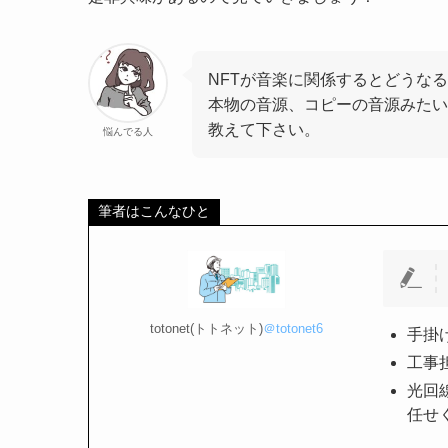
NFTが音楽に関係するとどうな
本物の音源、コピーの音源みたい
教えて下さい。
悩んでる人
筆者はこんなひと
totonet(トトネット)
＠totonet6
手掛
工事
光回
任せ