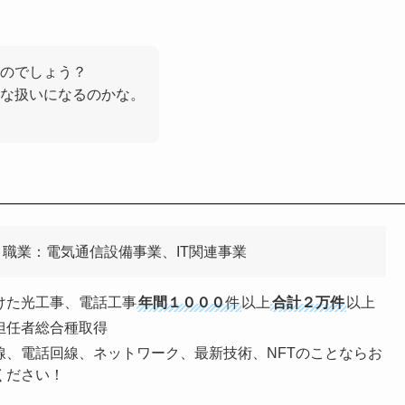
るのでしょう？
な扱いになるのかな。
職業：電気通信設備事業、IT関連事業
けた光工事、電話工事
年間１０００
件
以上
合計２万件
以上
担任者総合種取得
線、電話回線、ネットワーク、最新技術、NFTのことならお
ください！