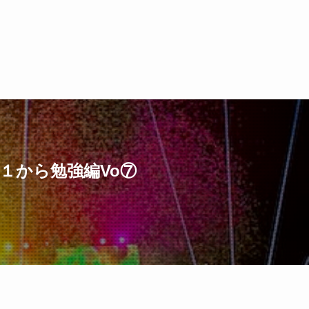
１から勉強編Vo⑦