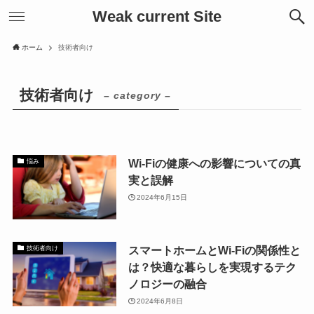
Weak current Site
ホーム
技術者向け
技術者向け
– category –
Wi-Fiの健康への影響についての真
悩み
実と誤解
2024年6月15日
スマートホームとWi-Fiの関係性と
技術者向け
は？快適な暮らしを実現するテク
ノロジーの融合
2024年6月8日